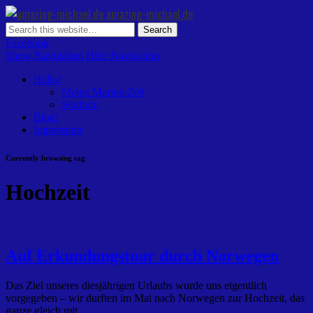
amazing-michael.de
Facebook
Show Navigation
Hide Navigation
Hallo!
Meine Marine-Zeit
Studium
Blog!
Impressum
Currently browsing tag
Hochzeit
Auf Erkundungstour durch Norwegen
Das Ziel unseres diesjährigen Urlaubs wurde uns eigentlich
vorgegeben – wir durften im Mai nach Norwegen zur Hochzeit, das
ganze gleich mit …