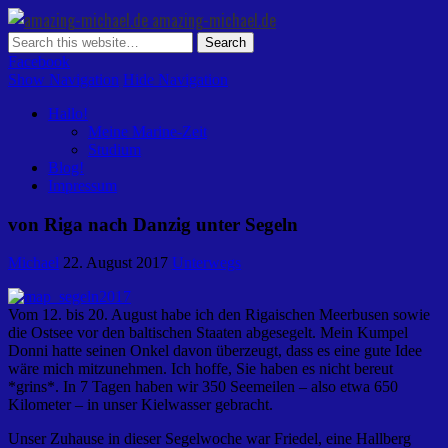
amazing-michael.de
Facebook
Show Navigation
Hide Navigation
Hallo!
Meine Marine-Zeit
Studium
Blog!
Impressum
von Riga nach Danzig unter Segeln
Michael
22. August 2017
Unterwegs
Vom 12. bis 20. August habe ich den Rigaischen Meerbusen sowie
die Ostsee vor den baltischen Staaten abgesegelt. Mein Kumpel
Donni hatte seinen Onkel davon überzeugt, dass es eine gute Idee
wäre mich mitzunehmen. Ich hoffe, Sie haben es nicht bereut
*grins*. In 7 Tagen haben wir 350 Seemeilen – also etwa 650
Kilometer – in unser Kielwasser gebracht.
Unser Zuhause in dieser Segelwoche war Friedel, eine Hallberg